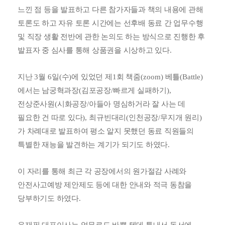
느낀 점 등을 발표하고 다른 참가자들과 책의 내용에 관해
토론도 하고 자유 토론 시간에는 선후배 동료 간 업무수행
및 직장 생활 전반에 관한 논의도 하는 방식으로 진행한 후
발표자 중 심사를 통해 상품권을 시상하고 있다
.
지난
3
월
6
일
(
수
)
에 있었던 제
1
회 책줌
(zoom)
베틀
(Battle)
에서는 남궁혁과장
(
김포공장
/
빠르게 실패하기
),
전상준사원
(
시화공장
/
아들아 명심하거라 잘 사는 데
필요한 건 따로 있다
),
최규빈대리
(
인천공장
/
무지개 원리
)
가 차례대로 발표하여 평소 알지 못했던 동료 직원들의
특별한 재능을 발견하는 계기가 되기도 하였다
.
이 자리를 통해 최근 각 공장에서의 원가절감 사례와
안전사고예방 제안제도 등에 대한 안내와 적극 동참을
당부하기도 하였다
.
윤재필 대표이사는 업무로도 바쁠 텐데 틈내서 독서에