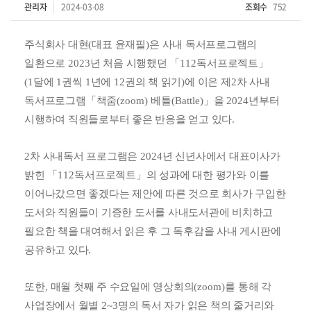
관리자
2024-03-08
조회수
752
주식회사 대현
(
대표 윤재필
)은
사내 독서프로그램의
일환으로
2023
년 처음 시행했던
「
112
독서프로젝트
」
(1
달에
1
권씩
1
년에
12
권의 책 읽기
)
에 이은
제
2
차 사내
독서프로그램
「
책줌
(zoom)
베틀
(Battle)
」
을
2024
년부터
시행하여 직원들로부터 좋은 반응을 얻고 있다
.
2
차 사내독서 프로그램은
2024
년 신년사에서 대표이사가
밝힌
「
112
독서프로젝트
」
의 성과에 대한 평가와 이를
이어나갔으면 좋겠다는 제안에 따른 것으로 회사가 구입한
도서와 직원들이 기증한 도서를 사내도서관에 비치하고
필요한 책을 대여해서 읽은 후 그 독후감을 사내 게시판에
공유하고 있다
.
또한
,
매월 첫째 주 수요일에 영상회의
(zoom)
를 통해 각
사업장에서 월별
2~3
명의 독서 자가 읽은 책의 줄거리와